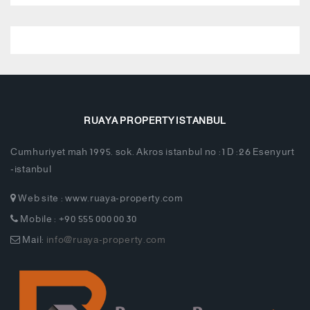
RUAYA PROPERTY ISTANBUL
Cumhuriyet mah 1995. sok. Akros istanbul no :1 D :26 Esenyurt
-istanbul
Web site : www.ruaya-property.com
Mobile : +90 555 000 00 30
Mail:
info@ruaya-property.com