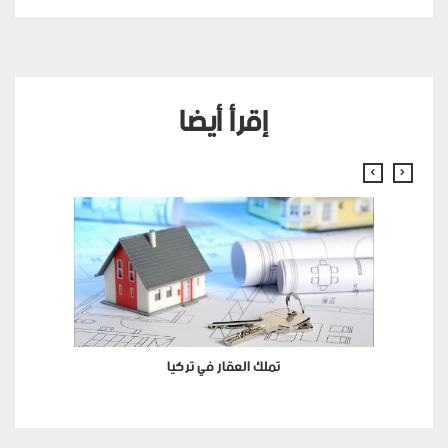
إقرأ أيضا
تملك العقار في تركيا