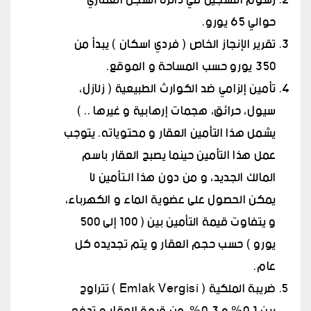
رسوم التسجيل في دائرة السجل العقاري
حوالي 65 يورو.
تقرير الإنجاز الخاص ( فردي اسكان ) يبدأ من
350 يورو حسب المساحة و الموقع.
تأمين إلزامي ضد الكوارث الطبيعية ( زلازل،
سيول، حرائق، هجمات إرهابية و غيرها .. )
يشمل هذا التأمين العقار و محتوياته. يتوجب
عمل هذا التأمين حينما يصبح العقار باسم
المالك الجديد، و من دون هذا الـتأمين لا
يمكن الحصول على عضوية الماء و الكهرباء،
و يتفاوت قيمة التأمين بين ( 100 إلى 500
يورو ) حسب حجم العقار و يتم تجديده كل
عام.
ضريبة الملكية ( Emlak Vergisi ) تتراوح